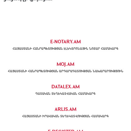
E-NOTARY.AM
ՀԱՅԱՍՏԱՆԻ ՀԱՆՐԱՊԵՏՈՒԹՅԱՆ ԷԼԵԿՏՐՈՆԱՅԻՆ ՆՈՏԱՐ ՀԱՄԱԿԱՐԳ
MOJ.AM
ՀԱՅԱՍՏԱՆԻ ՀԱՆՐԱՊԵՏՈՒԹՅԱՆ ԱՐԴԱՐԱԴԱՏՈՒԹՅԱՆ ՆԱԽԱՐԱՐՈՒԹՅՈՒՆ
DATALEX.AM
ԴԱՏԱԿԱՆ ՏԵՂԵԿԱՏՎԱԿԱՆ ՀԱՄԱԿԱՐԳ
ARLIS.AM
ՀԱՅԱՍՏԱՆԻ ԻՐԱՎԱԿԱՆ ՏԵՂԵԿԱՏՎՈՒԹՅԱՆ ՀԱՄԱԿԱՐԳ