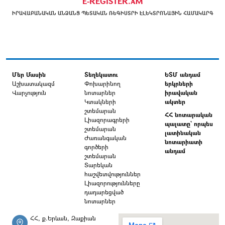
E-REGISTER.AM
ԻՐԱՎԱԲԱՆԱԿԱՆ ԱՆՁԱՆՑ ՊԵՏԱԿԱՆ ՌԵԳԻՍՏՐԻ ԷԼԵԿՏՐՈՆԱՅԻՆ ՀԱՄԱԿԱՐԳ
Մեր Մասին
Տեղեկատու
ԵՏՄ անդամ
Աշխատակազմ
Փոխարինող
երկրների
Վարչություն
նոտարներ
իրավական
Կտակների
ակտեր
շտեմարան
ՀՀ նոտարական
Լիազորագրերի
պալատը` որպես
շտեմարան
լատինական
Ժառանգական
նոտարիատի
գործերի
անդամ
շտեմարան
Տարեկան
հաշվետվություններ
Լիազորությունները
դադարեցված
նոտարներ
ՀՀ, ք.Երևան, Զաքիան