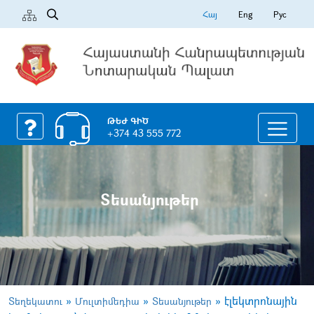
Հայ
Eng
Рус
ԹԵԺ ԳԻԾ
+374 43 555 772
Տեսանյութեր
»
»
»
էլեկտրոնային
Տեղեկատու
Մուլտիմեդիա
Տեսանյութեր