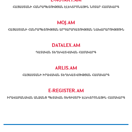
ՀԱՅԱՍՏԱՆԻ ՀԱՆՐԱՊԵՏՈՒԹՅԱՆ ԷԼԵԿՏՐՈՆԱՅԻՆ ՆՈՏԱՐ ՀԱՄԱԿԱՐԳ
MOJ.AM
ՀԱՅԱՍՏԱՆԻ ՀԱՆՐԱՊԵՏՈՒԹՅԱՆ ԱՐԴԱՐԱԴԱՏՈՒԹՅԱՆ ՆԱԽԱՐԱՐՈՒԹՅՈՒՆ
DATALEX.AM
ԴԱՏԱԿԱՆ ՏԵՂԵԿԱՏՎԱԿԱՆ ՀԱՄԱԿԱՐԳ
ARLIS.AM
ՀԱՅԱՍՏԱՆԻ ԻՐԱՎԱԿԱՆ ՏԵՂԵԿԱՏՎՈՒԹՅԱՆ ՀԱՄԱԿԱՐԳ
E-REGISTER.AM
ԻՐԱՎԱԲԱՆԱԿԱՆ ԱՆՁԱՆՑ ՊԵՏԱԿԱՆ ՌԵԳԻՍՏՐԻ ԷԼԵԿՏՐՈՆԱՅԻՆ ՀԱՄԱԿԱՐԳ