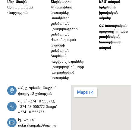
Մեր Մասին
Տեղեկատու
ԵՏՄ անդամ
Աշխատակազմ
Փոխարինող
երկրների
Վարչություն
նոտարներ
իրավական
Կտակների
ակտեր
շտեմարան
ՀՀ նոտարական
Լիազորագրերի
պալատը` որպես
շտեմարան
լատինական
Ժառանգական
նոտարիատի
գործերի
անդամ
շտեմարան
Տարեկան
հաշվետվություններ
Լիազորությունները
դադարեցված
նոտարներ
ՀՀ, ք.Երևան, Զաքիան
փողոց, 3 շինություն
Հեռ.՝ +374 10 555772,
+374 43 555772 Ֆաքս՝
+374 10 555772
Էլ. Փոստ՝
notarakanpalat@mail.ru