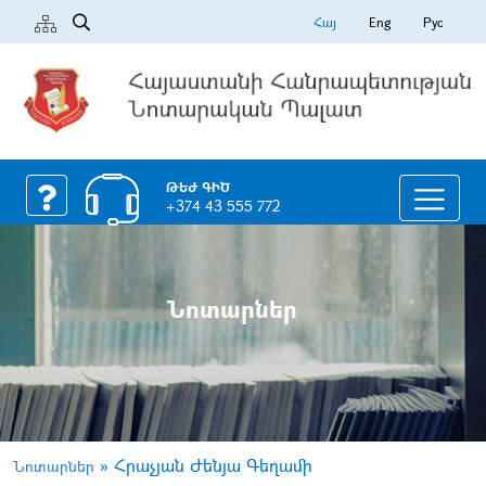
Հայ
Eng
Рус
ԹԵԺ ԳԻԾ
+374 43 555 772
Նոտարներ
»
Հրաչյան Ժենյա Գեղամի
Նոտարներ