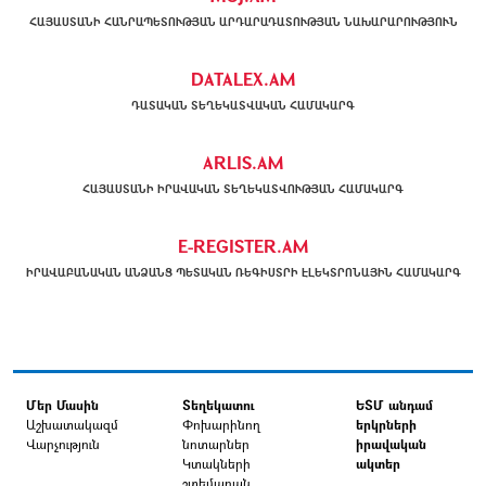
ՀԱՅԱՍՏԱՆԻ ՀԱՆՐԱՊԵՏՈՒԹՅԱՆ ԱՐԴԱՐԱԴԱՏՈՒԹՅԱՆ ՆԱԽԱՐԱՐՈՒԹՅՈՒՆ
DATALEX.AM
ԴԱՏԱԿԱՆ ՏԵՂԵԿԱՏՎԱԿԱՆ ՀԱՄԱԿԱՐԳ
ARLIS.AM
ՀԱՅԱՍՏԱՆԻ ԻՐԱՎԱԿԱՆ ՏԵՂԵԿԱՏՎՈՒԹՅԱՆ ՀԱՄԱԿԱՐԳ
E-REGISTER.AM
ԻՐԱՎԱԲԱՆԱԿԱՆ ԱՆՁԱՆՑ ՊԵՏԱԿԱՆ ՌԵԳԻՍՏՐԻ ԷԼԵԿՏՐՈՆԱՅԻՆ ՀԱՄԱԿԱՐԳ
Մեր Մասին
Տեղեկատու
ԵՏՄ անդամ
Աշխատակազմ
Փոխարինող
երկրների
Վարչություն
նոտարներ
իրավական
Կտակների
ակտեր
շտեմարան