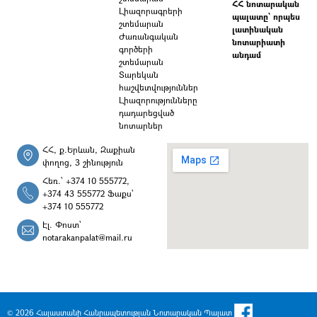
ՀՀ նոտարական
Լիազորագրերի
պալատը` որպես
շտեմարան
լատինական
Ժառանգական
նոտարիատի
գործերի
անդամ
շտեմարան
Տարեկան
հաշվետվություններ
Լիազորությունները
դադարեցված
նոտարներ
ՀՀ, ք.Երևան, Զաքիան
փողոց, 3 շինություն
Հեռ.՝ +374 10 555772,
+374 43 555772 Ֆաքս՝
+374 10 555772
Էլ. Փոստ՝
notarakanpalat@mail.ru
© 2026 Հայաստանի Հանրապետության Նոտարական Պալատ