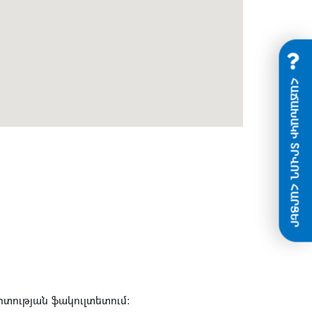
ՀԱՃԱԽԱԿԻ ՏՐՎՈՂ ՀԱՐՑԵՐ
տության ֆակուլտետում: