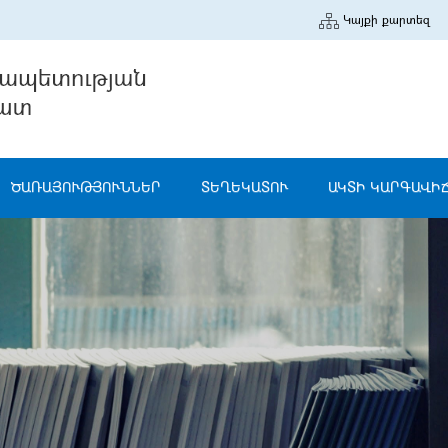
Կայքի քարտեզ
ԾԱՌԱՅՈՒԹՅՈՒՆՆԵՐ
ՏԵՂԵԿԱՏՈՒ
ԱԿՏԻ ԿԱՐԳԱՎԻ