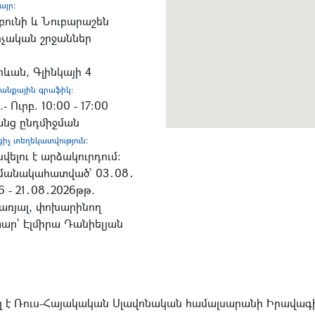
այր:
բունի և Նուբարաշեն
չական շրջաններ
րևան, Գլինկայի 4
անքային գրաֆիկ:
- Ուրբ. 10:00 - 17:00
նց ընդմիջման
ցիչ տեղեկատվություն:
վելու է արձակուրդում:
մանակահատված՝ 03․08․
6 - 21․08․2026թթ.
առյալ, փոխարինող
ար՝ Էլմիրա Դանիելյան
ել է Ռուս-Հայակական Սլավոնական համալսարանի Իրավագի