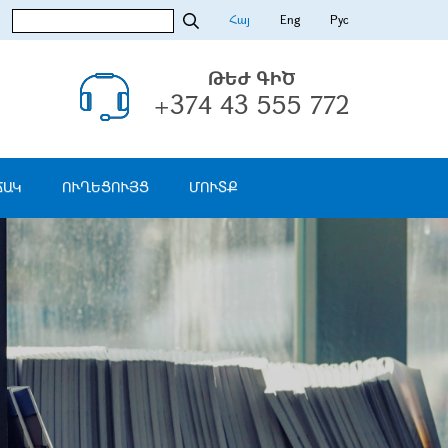
Հայ
Eng
Рус
ԹԵԺ ԳԻԾ
+374 43 555 772
ՃԱԿ
ՈՒՂԵՑՈՒՅՑ
ՄՈՒՏՔ