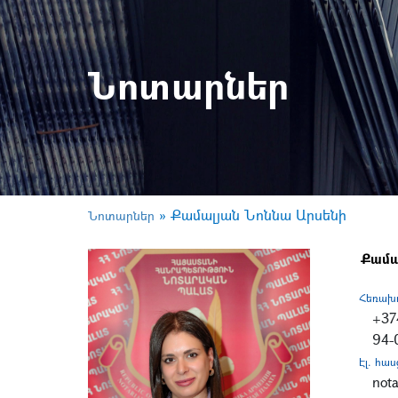
Նոտարներ
»
Քամալյան Նոննա Արսենի
Նոտարներ
Քամա
Հեռախ
+37
94-
Էլ. հաս
not