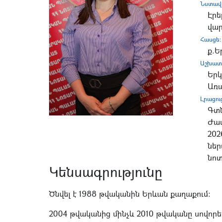
Նստավ
Էրե
վար
Հասցե:
ք.Ե
Աշխատ
Երկ.
Առա
Լրացու
Գտն
Ժա
202
ներ
նոտ
Կենսագրությունը
Ծնվել է 1988 թվականին Երևան քաղաքում:
2004 թվականից մինչև 2010 թվականը սովոր