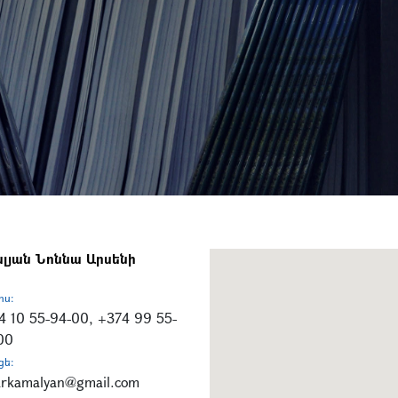
լյան Նոննա Արսենի
ոս:
4 10 55-94-00, +374 99 55-
00
ցե:
arkamalyan@gmail.com