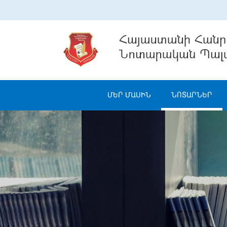
ՄԵՐ ՄԱՍԻՆ
ՆՈՏԱՐՆԵՐ