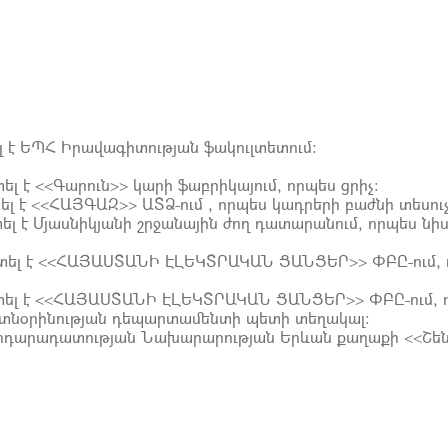
լ է ԵՊՀ Իրավագիտության ֆակուլտետում:
լ է <<Գարուն>> կարի ֆաբրիկայում, որպես ցրիչ:
լ է <<ՀԱՅԳԱԶ>> ԱՏՁ-ում , որպես կադրերի բաժնի տեսուչ
լ է Մյասնիկյանի շրջանային ժող դատարանում, որպես նի
ատել է <<ՀԱՅԱՍՏԱՆԻ ԷԼԵԿՏՐԱԿԱՆ ՑԱՆՑԵՐ>> ՓԲԸ-ում, 
:
ատել է <<ՀԱՅԱՍՏԱՆԻ ԷԼԵԿՏՐԱԿԱՆ ՑԱՆՑԵՐ>> ՓԲԸ-ում, 
ն տնօրինության դեպարտամենտի պետի տեղակալ:
 Արդարադատության Նախարարության Երևան քաղաքի <<Շ