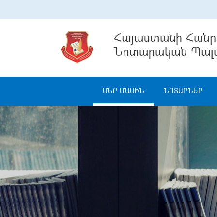
ՄԵՐ ՄԱՍԻՆ
ՆՈՏԱՐՆԵՐ