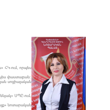
 ՀԿ-ում, որպես
րպես փաստաբան:
թյան սոցիալական
ենյակ» ՍՊԸ-ում,
այք» նոտարական