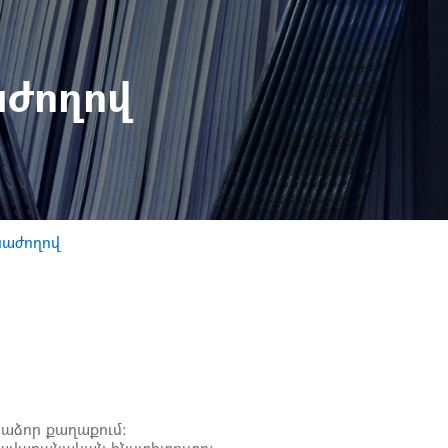
աժողով
նաժողով
նաձոր քաղաքում:
իրավաբանական ինստիտուտը: