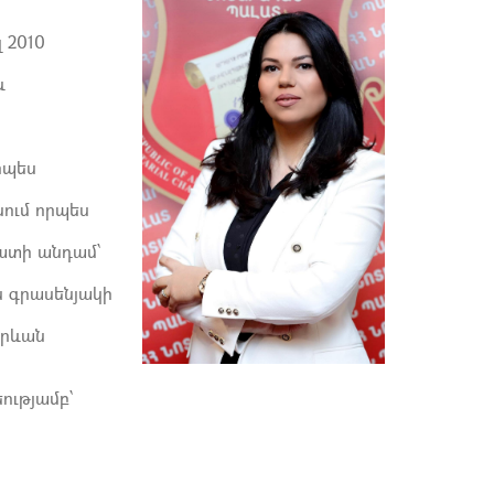
 2010
և
րպես
ում որպես
լատի անդամ՝
ն գրասենյակի
Երևան
եությամբ՝
: