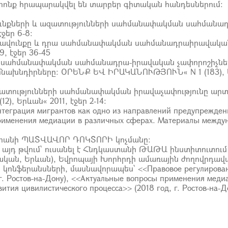
որոնք հրապարակվել են տարբեր գիտական հանդեսներում:
վունքների և ազատությունների սահմանափակման սահմանադ
ջեր 6-8:
իրավունքը և դրա սահմանափակման սահմանադրաիրավակա
, էջեր 36-45
քի սահմանափակման սահմանադրա-իրավական չափորոշիչներ
խնդիրները: ՕՐԵՆՔ ԵՎ ԻՐԱԿԱՆՈՒԹՅՈՒՆ« N 1 (183), Երևան
 ազատությունների սահմանափակման իրավաչափությունը ար
, Երևան« 2011, էջեր 2-14:
 интеграция мигрантов как одно из направлений предупрежд
применения медиации в различных сферах. Материалы между
սարանի ՊԱՏՎԱՎՈՐ ԴՈԿՏՈՐԻ կոչմանը:
, այդ թվում` ուսանել է Հնդկաստանի ԹԱԹԱ ինստիտուտում
վական, Երևան), Եվրոպայի Խորհրդի ամառային ժողովրդավ
կոնֆերանսների, մասնավորապես՝ <<Правовое регулирование
 г. Ростов-на-Дону), <<Актуальные вопросы применения медиа
тия цивилистического процесса>> (2018 год, г. Ростов-на-Д