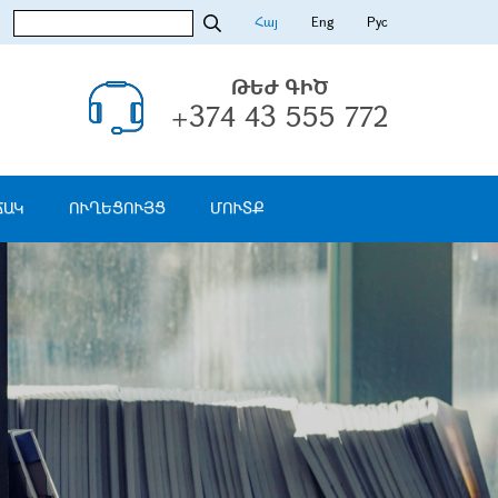
Հայ
Eng
Рус
ԹԵԺ ԳԻԾ
+374 43 555 772
ՃԱԿ
ՈՒՂԵՑՈՒՅՑ
ՄՈՒՏՔ