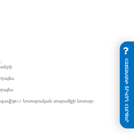
ՀԱՃԱԽԱԿԻ ՏՐՎՈՂ ՀԱՐՑԵՐ
:
ստերի
որպես
որպես
ենգավիթ>> նոտարական տարածքի նոտար: