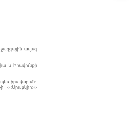
միջազգային ավագ
գիա և Իրավունքի
րպես իրավաբան:
ի <<Արաբկիր>>