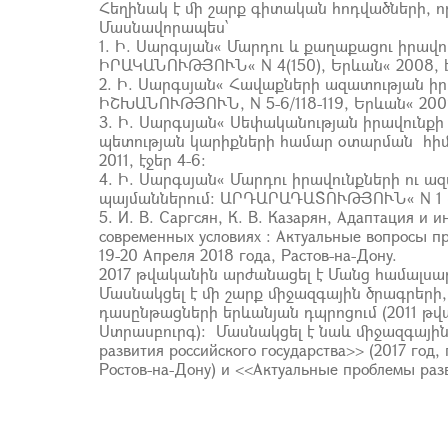
Հեղինակ է մի շարք գիտական հոդվածների, 
Մասնավորապես՝
1. Ի. Սարգսյան« Մարդու և քաղաքացու իրա
ԻՐԱԿԱՆՈՒԹՅՈՒՆ« N 4(150), Երևան« 2008, է
2. Ի. Սարգսյան« Հավաքների ազատության 
ԻՇԽԱՆՈՒԹՅՈՒՆ, N 5-6/118-119, Երևան« 2009
3. Ի. Սարգսյան« Սեփականության իրավուն
պետության կարիքների համար օտարման հիմնա
2011, էջեր 4-6:
4. Ի. Սարգսյան« Մարդու իրավունքների ու
պայմաններում: ԱՐԴԱՐԱԴԱՏՈՒԹՅՈՒՆ« N 1 (12)
5. И. В. Саргсян, К. В. Казарян, Адаптация и
современных условиях : Актуальные вопросы 
19-20 Апреля 2018 года, Растов-на-Дону.
2017 թվականին արժանացել է Մանց համալ
Մասնակցել է մի շարք միջազգային ծրագրերի
դասընթացների երևանյան դպրոցում (2011 թ
Ստրասբուրգ): Մասնակցել է նաև միջազգային 
развития российского государства>> (2017 год,
Ростов-на-Дону) и <<Актуальные проблемы разви