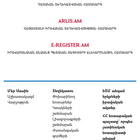
ԴԱՏԱԿԱՆ ՏԵՂԵԿԱՏՎԱԿԱՆ ՀԱՄԱԿԱՐԳ
ARLIS.AM
ՀԱՅԱՍՏԱՆԻ ԻՐԱՎԱԿԱՆ ՏԵՂԵԿԱՏՎՈՒԹՅԱՆ ՀԱՄԱԿԱՐԳ
E-REGISTER.AM
ԻՐԱՎԱԲԱՆԱԿԱՆ ԱՆՁԱՆՑ ՊԵՏԱԿԱՆ ՌԵԳԻՍՏՐԻ ԷԼԵԿՏՐՈՆԱՅԻՆ ՀԱՄԱԿԱՐԳ
Մեր Մասին
Տեղեկատու
ԵՏՄ անդամ
Աշխատակազմ
Փոխարինող
երկրների
Վարչություն
նոտարներ
իրավական
Կտակների
ակտեր
շտեմարան
ՀՀ նոտարական
Լիազորագրերի
պալատը` որպես
շտեմարան
լատինական
Ժառանգական
նոտարիատի
գործերի
անդամ