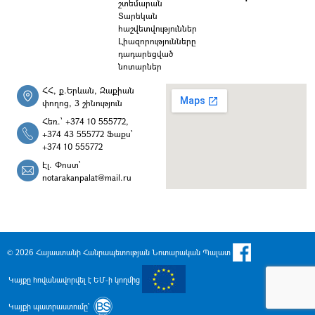
շտեմարան
Տարեկան
հաշվետվություններ
Լիազորությունները
դադարեցված
նոտարներ
ՀՀ, ք.Երևան, Զաքիան
փողոց, 3 շինություն
Հեռ.՝ +374 10 555772,
+374 43 555772 Ֆաքս՝
+374 10 555772
Էլ. Փոստ՝
notarakanpalat@mail.ru
© 2026 Հայաստանի Հանրապետության Նոտարական Պալատ
Կայքը հովանավորվել է ԵՄ-ի կողմից
Կայքի պատրաստումը՝