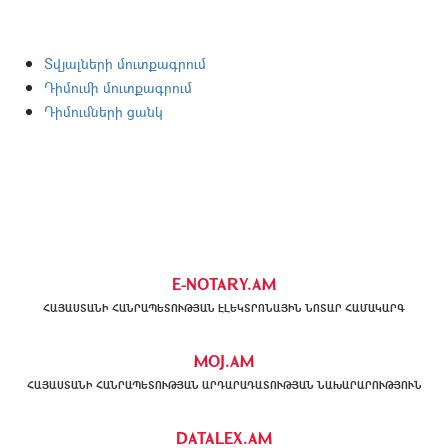
Տվյալների մուտքագրում
Դիմումի մուտքագրում
Դիմումների ցանկ
E-NOTARY.AM
ՀԱՅԱՍՏԱՆԻ ՀԱՆՐԱՊԵՏՈՒԹՅԱՆ ԷԼԵԿՏՐՈՆԱՅԻՆ ՆՈՏԱՐ ՀԱՄԱԿԱՐԳ
MOJ.AM
ՀԱՅԱՍՏԱՆԻ ՀԱՆՐԱՊԵՏՈՒԹՅԱՆ ԱՐԴԱՐԱԴԱՏՈՒԹՅԱՆ ՆԱԽԱՐԱՐՈՒԹՅՈՒՆ
DATALEX.AM