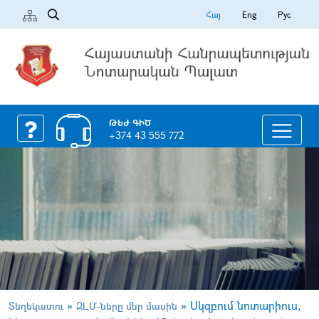
Հայ
Eng
Рус
ԹԵԺ ԳԻԾ
+374 43 555 772
»
»
Սկզբում նոտարիուս,
Տեղեկատու
ԶԼՄ-ները մեր մասին