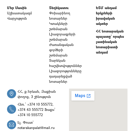
Մեր Մասին
Տեղեկատու
ԵՏՄ անդամ
Աշխատակազմ
Փոխարինող
երկրների
Վարչություն
նոտարներ
իրավական
Կտակների
ակտեր
շտեմարան
ՀՀ նոտարական
Լիազորագրերի
պալատը` որպես
շտեմարան
լատինական
Ժառանգական
նոտարիատի
գործերի
անդամ
շտեմարան
Տարեկան
հաշվետվություններ
Լիազորությունները
դադարեցված
նոտարներ
ՀՀ, ք.Երևան, Զաքիան
փողոց, 3 շինություն
Հեռ.՝ +374 10 555772,
+374 43 555772 Ֆաքս՝
+374 10 555772
Էլ. Փոստ՝
notarakanpalat@mail.ru