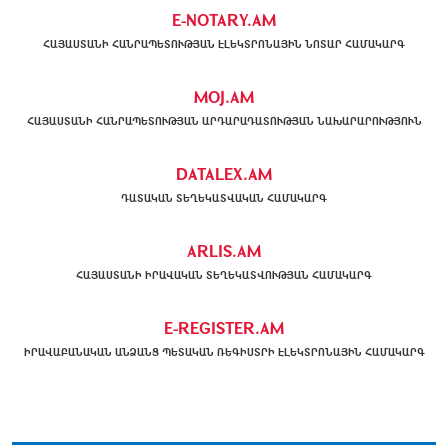
E-NOTARY.AM
ՀԱՅԱՍՏԱՆԻ ՀԱՆՐԱՊԵՏՈՒԹՅԱՆ ԷԼԵԿՏՐՈՆԱՅԻՆ ՆՈՏԱՐ ՀԱՄԱԿԱՐԳ
MOJ.AM
ՀԱՅԱՍՏԱՆԻ ՀԱՆՐԱՊԵՏՈՒԹՅԱՆ ԱՐԴԱՐԱԴԱՏՈՒԹՅԱՆ ՆԱԽԱՐԱՐՈՒԹՅՈՒՆ
DATALEX.AM
ԴԱՏԱԿԱՆ ՏԵՂԵԿԱՏՎԱԿԱՆ ՀԱՄԱԿԱՐԳ
ARLIS.AM
ՀԱՅԱՍՏԱՆԻ ԻՐԱՎԱԿԱՆ ՏԵՂԵԿԱՏՎՈՒԹՅԱՆ ՀԱՄԱԿԱՐԳ
E-REGISTER.AM
ԻՐԱՎԱԲԱՆԱԿԱՆ ԱՆՁԱՆՑ ՊԵՏԱԿԱՆ ՌԵԳԻՍՏՐԻ ԷԼԵԿՏՐՈՆԱՅԻՆ ՀԱՄԱԿԱՐԳ