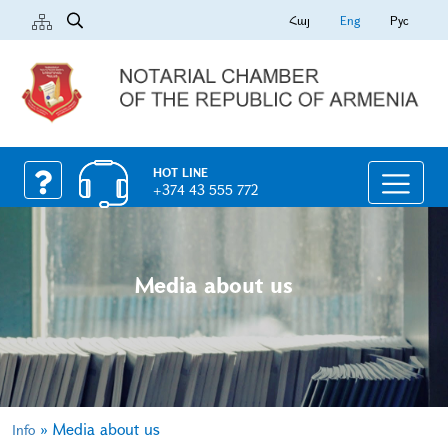
Հայ
Eng
Рус
HOT LINE
+374 43 555 772
Media about us
»
Media about us
Info