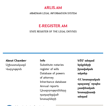
ARLIS.AM
ARMENIAN LEGAL INFORMATION SYSTEM
E-REGISTER.AM
STATE REGISTER OF THE LEGAL ENTITIES
About Chamber
Info
ԵՏՄ անդամ
Աշխատակազմ
Substitute notaries
երկրների
Վարչություն
register of wills
իրավական
Database of powers
ակտեր
of attorney
ՀՀ նոտարական
Inheritance database
պալատը` որպես
Annual reports
լատինական
Լիազորությունները
նոտարիատի
դադարեցված
անդամ
նոտարների