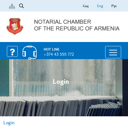
Հայ
Eng
Рус
HOT LINE
+374 43 555 772
Login
Login