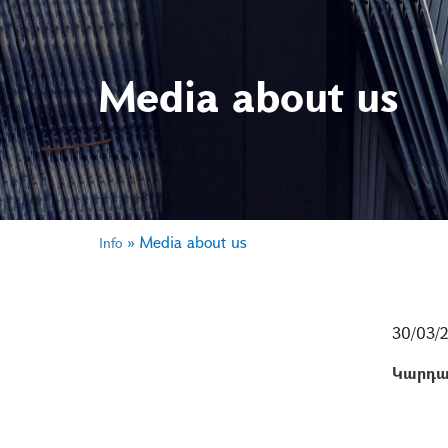
Media about us
»
Media about us
Info
30/03/
Կարդա