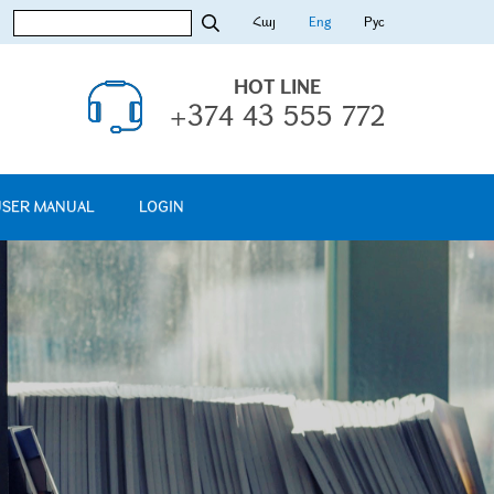
Հայ
Eng
Рус
HOT LINE
+374 43 555 772
USER MANUAL
LOGIN