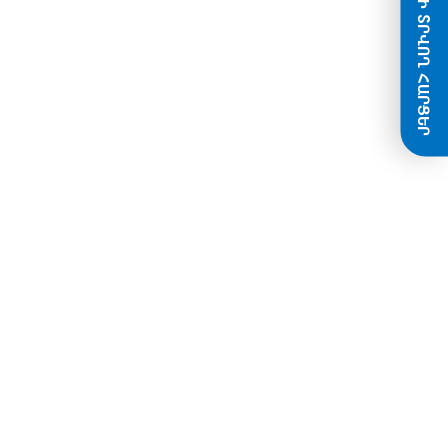
ՀԱՃԱԽԱԿԻ ՏՐՎՈՂ ՀԱՐՑԵՐ