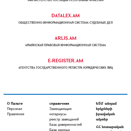
МИНИСТЕРСТВО ЮСТИЦИИ РЕСПУБЛИКИ АРМЕНИЯ
DATALEX.AM
ОБЩЕСТВЕННО-ИНФОРМАЦИОННАЯ СИСТЕМА СУДЕБНЫХ ДЕЛ
ARLIS.AM
АРМЯНСКАЯ ПРАВОВАЯ ИНФОРМАЦИОННАЯ СИСТЕМА
E-REGISTER.AM
АГЕНТСТВА ГОСУДАРСТВЕННОГО РЕГИСТРА ЮРИДИЧЕСКИХ ЛИЦ
О Палате
справочник
ԵՏՄ անդամ
Персонал
Замещающие
երկրների
Правление
нотариусы
իրավական
реестр завещаний
ակտեր
База доверенностей
ՀՀ նոտարական
База данных