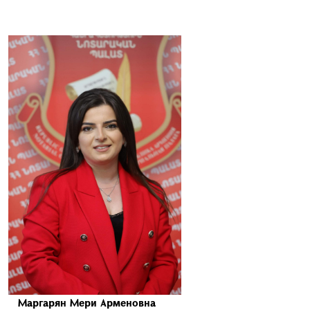
Маргарян Мери Арменовна