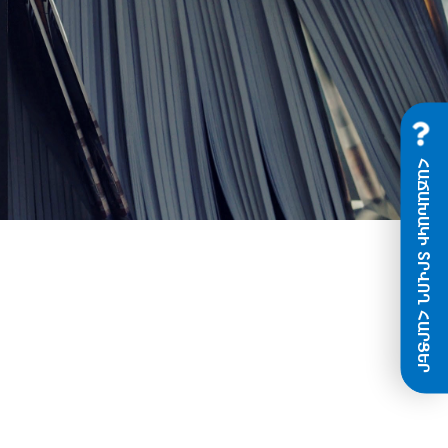
ՀԱՃԱԽԱԿԻ ՏՐՎՈՂ ՀԱՐՑԵՐ