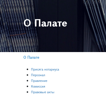
О Палате
О Палате
Присяга нотариуса
Персонал
Правление
Комиссия
Правовые акты