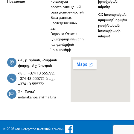
Правление
нотариусы
իրավական
реестр завещаний
ակտեր
База доверенностей
ՀՀ նոտարական
База данных
պալատը` որպես
наследственных
լատինական
дел
նոտարիատի
Годовые Отчеты
անդամ
Լիազորությունները
դադարեցված
նոտարների
ՀՀ, ք.Երևան, Զաքիան
փողոց, 3 շինություն
Հեռ.՝ +374 10 555772,
+374 43 555772 Ֆաքս՝
+374 10 555772
Эл. Почта՝
notarakanpalat@mail.ru
© 2026 Министерство Юстиций Армении