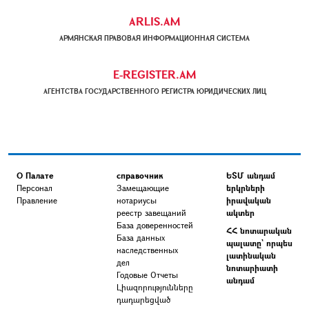
ARLIS.AM
АРМЯНСКАЯ ПРАВОВАЯ ИНФОРМАЦИОННАЯ СИСТЕМА
E-REGISTER.AM
АГЕНТСТВА ГОСУДАРСТВЕННОГО РЕГИСТРА ЮРИДИЧЕСКИХ ЛИЦ
О Палате
справочник
ԵՏՄ անդամ
Персонал
Замещающие
երկրների
Правление
нотариусы
իրավական
реестр завещаний
ակտեր
База доверенностей
ՀՀ նոտարական
База данных
պալատը` որպես
наследственных
լատինական
дел
նոտարիատի
Годовые Отчеты
անդամ
Լիազորությունները
դադարեցված