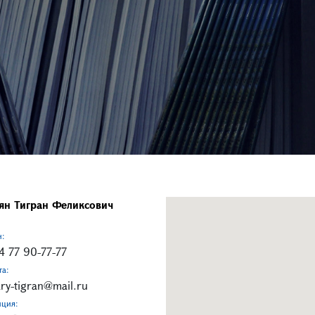
ян Тигран Феликсович
н:
4 77 90-77-77
та:
ry-tigran@mail.ru
нция: