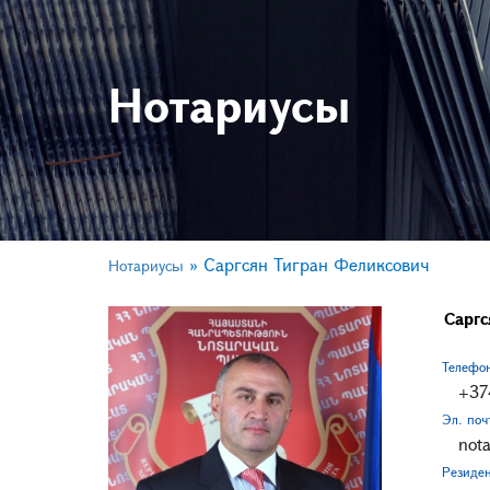
Нотариусы
»
Саргсян Тигран Феликсович
Нотариусы
Саргс
Телефо
+37
Эл. поч
nota
Резиде