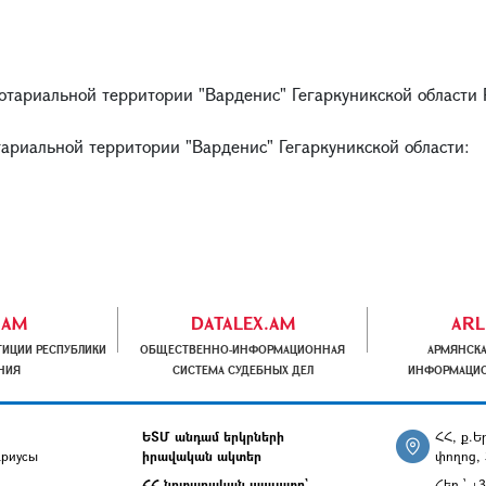
нотариальной территории "Варденис" Гегаркуникской области
тариальной территории "Варденис" Гегаркуникской области:
.AM
DATALEX.AM
ARL
ИЦИИ РЕСПУБЛИКИ
ОБЩЕСТВЕННО-ИНФОРМАЦИОННАЯ
АРМЯНСКА
НИЯ
СИСТЕМА СУДЕБНЫХ ДЕЛ
ИНФОРМАЦИО
ԵՏՄ անդամ երկրների
ՀՀ, ք.
ариусы
իրավական ակտեր
փողոց, 
ՀՀ նոտարական պալատը`
Հեռ.՝ +3