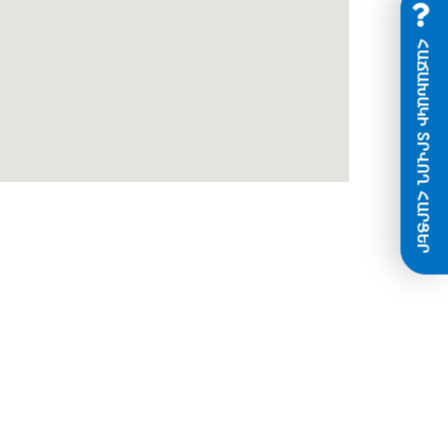
ՀԱՃԱԽԱԿԻ ՏՐՎՈՂ ՀԱՐՑԵՐ