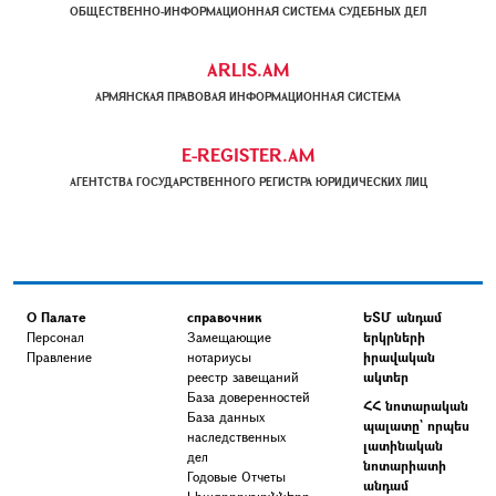
ОБЩЕСТВЕННО-ИНФОРМАЦИОННАЯ СИСТЕМА СУДЕБНЫХ ДЕЛ
ARLIS.AM
АРМЯНСКАЯ ПРАВОВАЯ ИНФОРМАЦИОННАЯ СИСТЕМА
E-REGISTER.AM
АГЕНТСТВА ГОСУДАРСТВЕННОГО РЕГИСТРА ЮРИДИЧЕСКИХ ЛИЦ
О Палате
справочник
ԵՏՄ անդամ
Персонал
Замещающие
երկրների
Правление
нотариусы
իրավական
реестр завещаний
ակտեր
База доверенностей
ՀՀ նոտարական
База данных
պալատը` որպես
наследственных
լատինական
дел
նոտարիատի
Годовые Отчеты
անդամ