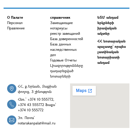
О Палате
справочник
ԵՏՄ անդամ
Персонал
Замещающие
երկրների
Правление
нотариусы
իրավական
реестр завещаний
ակտեր
База доверенностей
ՀՀ նոտարական
База данных
պալատը` որպես
наследственных
լատինական
дел
նոտարիատի
Годовые Отчеты
անդամ
Լիազորությունները
դադարեցված
նոտարների
ՀՀ, ք.Երևան, Զաքիան
փողոց, 3 շինություն
Հեռ.՝ +374 10 555772,
+374 43 555772 Ֆաքս՝
+374 10 555772
Эл. Почта՝
notarakanpalat@mail.ru