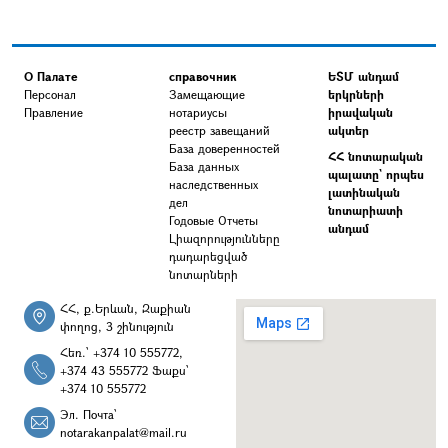
О Палате
справочник
ԵՏՄ անդամ
Персонал
Замещающие
երկրների
Правление
нотариусы
իրավական
реестр завещаний
ակտեր
База доверенностей
ՀՀ նոտարական
База данных
պալատը` որպես
наследственных
լատինական
дел
նոտարիատի
Годовые Отчеты
անդամ
Լիազորությունները
դադարեցված
նոտարների
ՀՀ, ք.Երևան, Զաքիան
փողոց, 3 շինություն
Հեռ.՝ +374 10 555772,
+374 43 555772 Ֆաքս՝
+374 10 555772
Эл. Почта՝
notarakanpalat@mail.ru