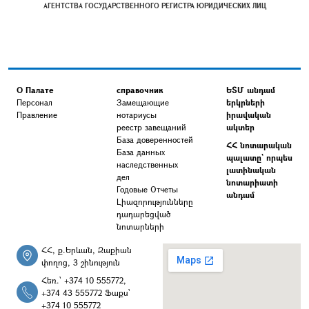
АГЕНТСТВА ГОСУДАРСТВЕННОГО РЕГИСТРА ЮРИДИЧЕСКИХ ЛИЦ
О Палате
справочник
ԵՏՄ անդամ
Персонал
Замещающие
երկրների
Правление
нотариусы
իրավական
реестр завещаний
ակտեր
База доверенностей
ՀՀ նոտարական
База данных
պալատը` որպես
наследственных
լատինական
дел
նոտարիատի
Годовые Отчеты
անդամ
Լիազորությունները
դադարեցված
նոտարների
ՀՀ, ք.Երևան, Զաքիան
փողոց, 3 շինություն
Հեռ.՝ +374 10 555772,
+374 43 555772 Ֆաքս՝
+374 10 555772