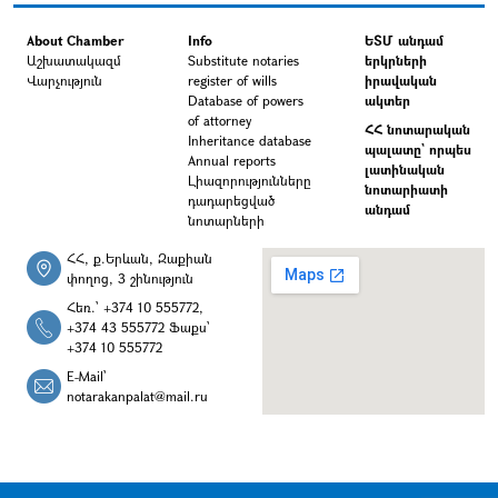
About Chamber
Info
ԵՏՄ անդամ
Աշխատակազմ
Substitute notaries
երկրների
Վարչություն
register of wills
իրավական
Database of powers
ակտեր
of attorney
ՀՀ նոտարական
Inheritance database
պալատը` որպես
Annual reports
լատինական
Լիազորությունները
նոտարիատի
դադարեցված
անդամ
նոտարների
ՀՀ, ք.Երևան, Զաքիան
փողոց, 3 շինություն
Հեռ.՝ +374 10 555772,
+374 43 555772 Ֆաքս՝
+374 10 555772
E-Mail՝
notarakanpalat@mail.ru