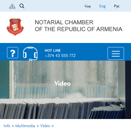
Հայ
Eng
Рус
HOT LINE
+374 43 555 772
Video
»
»
»
Info
Multimedia
Video