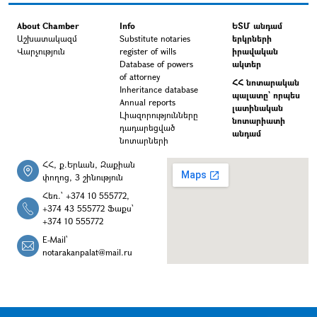
About Chamber
Info
ԵՏՄ անդամ
Աշխատակազմ
Substitute notaries
երկրների
Վարչություն
register of wills
իրավական
Database of powers
ակտեր
of attorney
ՀՀ նոտարական
Inheritance database
պալատը` որպես
Annual reports
լատինական
Լիազորությունները
նոտարիատի
դադարեցված
անդամ
նոտարների
ՀՀ, ք.Երևան, Զաքիան
փողոց, 3 շինություն
Հեռ.՝ +374 10 555772,
+374 43 555772 Ֆաքս՝
+374 10 555772
E-Mail՝
notarakanpalat@mail.ru