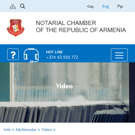
Հայ
Eng
Рус
HOT LINE
+374 43 555 772
Video
»
»
»
Info
Multimedia
Video