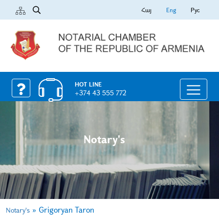
Հայ
Eng
Рус
HOT LINE
+374 43 555 772
Notary's
»
Grigoryan Taron
Notary's