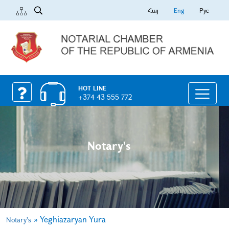
Հայ
Eng
Рус
HOT LINE
+374 43 555 772
Notary's
»
Yeghiazaryan Yura
Notary's