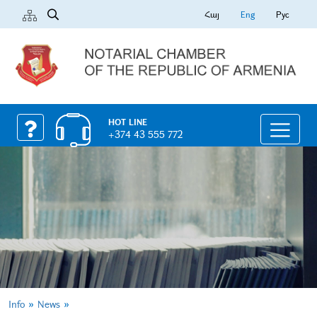
Հայ
Eng
Рус
HOT LINE
+374 43 555 772
»
»
Info
News