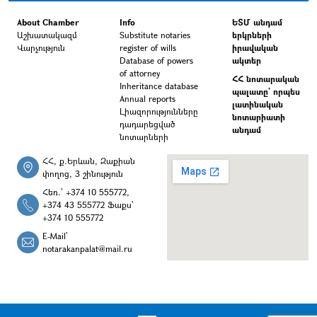
About Chamber
Info
ԵՏՄ անդամ
Աշխատակազմ
Substitute notaries
երկրների
Վարչություն
register of wills
իրավական
Database of powers
ակտեր
of attorney
ՀՀ նոտարական
Inheritance database
պալատը` որպես
Annual reports
լատինական
Լիազորությունները
նոտարիատի
դադարեցված
անդամ
նոտարների
ՀՀ, ք.Երևան, Զաքիան
փողոց, 3 շինություն
Հեռ.՝ +374 10 555772,
+374 43 555772 Ֆաքս՝
+374 10 555772
E-Mail՝
notarakanpalat@mail.ru