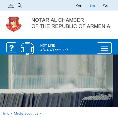
Հայ
Eng
Рус
HOT LINE
+374 43 555 772
»
»
Info
Media about us