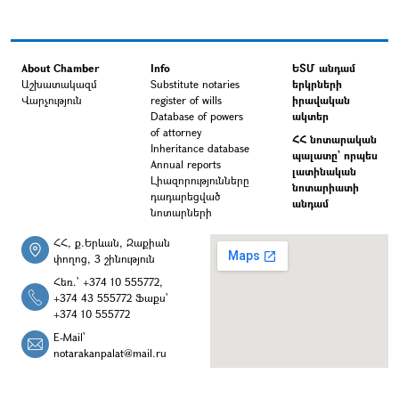
About Chamber
Info
ԵՏՄ անդամ
Աշխատակազմ
Substitute notaries
երկրների
Վարչություն
register of wills
իրավական
Database of powers
ակտեր
of attorney
ՀՀ նոտարական
Inheritance database
պալատը` որպես
Annual reports
լատինական
Լիազորությունները
նոտարիատի
դադարեցված
անդամ
նոտարների
ՀՀ, ք.Երևան, Զաքիան
փողոց, 3 շինություն
Հեռ.՝ +374 10 555772,
+374 43 555772 Ֆաքս՝
+374 10 555772
E-Mail՝
notarakanpalat@mail.ru