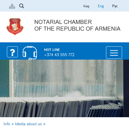
Հայ
Eng
Рус
HOT LINE
+374 43 555 772
»
»
Info
Media about us