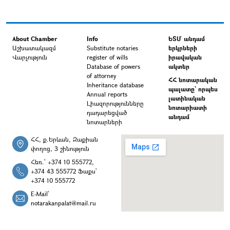
About Chamber
Info
ԵՏՄ անդամ
Աշխատակազմ
Substitute notaries
երկրների
Վարչություն
register of wills
իրավական
Database of powers
ակտեր
of attorney
ՀՀ նոտարական
Inheritance database
պալատը` որպես
Annual reports
լատինական
Լիազորությունները
նոտարիատի
դադարեցված
անդամ
նոտարների
ՀՀ, ք.Երևան, Զաքիան
փողոց, 3 շինություն
Հեռ.՝ +374 10 555772,
+374 43 555772 Ֆաքս՝
+374 10 555772
E-Mail՝
notarakanpalat@mail.ru