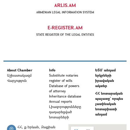
ARLIS.AM
ARMENIAN LEGAL INFORMATION SYSTEM
E-REGISTER.AM
STATE REGISTER OF THE LEGAL ENTITIES
About Chamber
Info
ԵՏՄ անդամ
Աշխատակազմ
Substitute notaries
երկրների
Վարչություն
register of wills
իրավական
Database of powers
ակտեր
of attorney
ՀՀ նոտարական
Inheritance database
պալատը` որպես
Annual reports
լատինական
Լիազորությունները
նոտարիատի
դադարեցված
անդամ
նոտարների
ՀՀ, ք.Երևան, Զաքիան