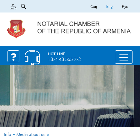
Հայ
Eng
Рус
HOT LINE
+374 43 555 772
»
»
Info
Media about us