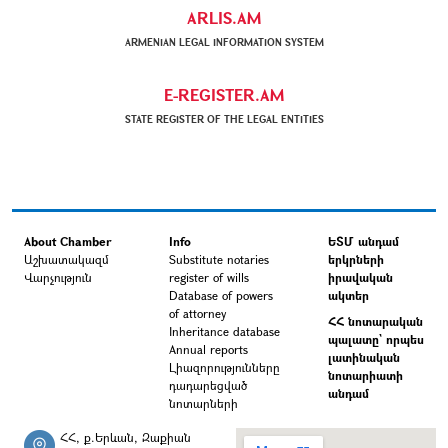
ARLIS.AM
ARMENIAN LEGAL INFORMATION SYSTEM
E-REGISTER.AM
STATE REGISTER OF THE LEGAL ENTITIES
About Chamber
Info
ԵՏՄ անդամ
Աշխատակազմ
Substitute notaries
երկրների
Վարչություն
register of wills
իրավական
Database of powers
ակտեր
of attorney
ՀՀ նոտարական
Inheritance database
պալատը` որպես
Annual reports
լատինական
Լիազորությունները
նոտարիատի
դադարեցված
անդամ
նոտարների
ՀՀ, ք.Երևան, Զաքիան