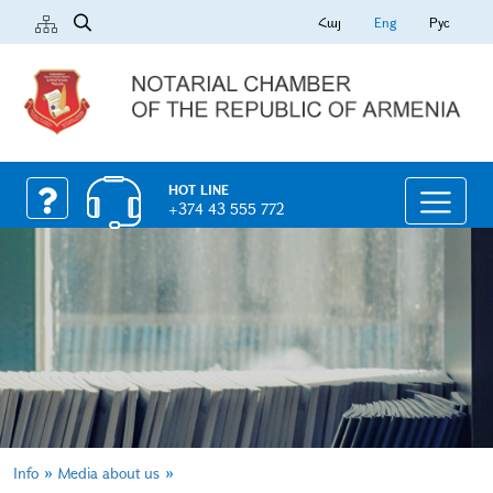
Հայ
Eng
Рус
HOT LINE
+374 43 555 772
»
»
Info
Media about us